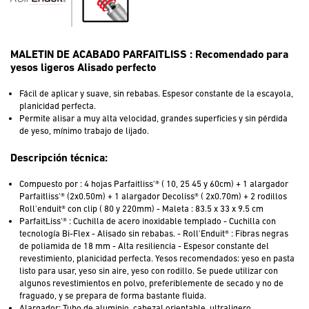
MALETIN DE ACABADO PARFAITLISS : Recomendado para
yesos ligeros Alisado perfecto
Fácil de aplicar y suave, sin rebabas. Espesor constante de la escayola,
planicidad perfecta.
Permite alisar a muy alta velocidad, grandes superficies y sin pérdida
de yeso, mínimo trabajo de lijado.
Descripción técnica:
Compuesto por : 4 hojas Parfaitliss'® ( 10, 25 45 y 60cm) + 1 alargador
Parfaitliss'® (2x0.50m) + 1 alargador Decoliss® ( 2x0.70m) + 2 rodillos
Roll'enduit® con clip ( 80 y 220mm) - Maleta : 83.5 x 33 x 9.5 cm
ParfaitLiss'® : Cuchilla de acero inoxidable templado - Cuchilla con
tecnología Bi-Flex - Alisado sin rebabas. - Roll'Enduit® : Fibras negras
de poliamida de 18 mm - Alta resiliencia - Espesor constante del
revestimiento, planicidad perfecta. Yesos recomendados: yeso en pasta
listo para usar, yeso sin aire, yeso con rodillo. Se puede utilizar con
algunos revestimientos en polvo, preferiblemente de secado y no de
fraguado, y se prepara de forma bastante fluida.
Alargador: Tubo de aluminio, cabezal orientable, ultraligero