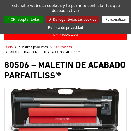
Gestión de sus preferencias en cuanto a cookies
Este sitio web usa cookies y te permite controlar las que
deseas activar
Mis listas
OK, aceptar todas
Denegar todas las cookies
Personalizar
Política de privacidad
OP PROCESS
Inicio
Nuestros productos
OP Process
80506 – MALETIN DE ACABADO PARFAITLISS'®
80506 – MALETIN DE ACABADO
PARFAITLISS'®