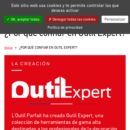
Gestión de sus preferencias en cuanto a cookies
Este sitio web usa cookies y te permite controlar las que
deseas activar
Mis listas
OK, aceptar todas
Denegar todas las cookies
Personalizar
Política de privacidad
¿Por qué confiar en Outil Expert?
Inicio
¿POR QUÉ CONFIAR EN OUTIL EXPERT?
LA CREACIÓN
L'Outil Parfait ha creado Outil Expert, una
colección de herramientas de gama alta
destinadas a los profesionales de la decoración